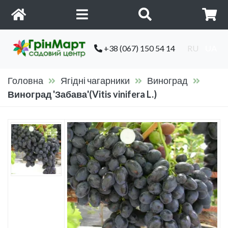
+38 (067) 150 54 14
RU
UA
Головна
Ягідні чагарники
Виноград
Виноград 'Забава'(Vitis vinifera L.)