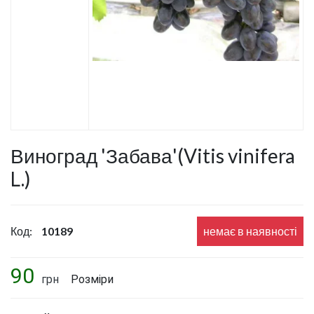
Виноград 'Забава'(Vitis vinifera
L.)
Код:
10189
немає в наявності
90
грн
Розміри