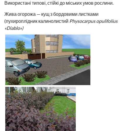
Використані типові, стійкі до міських умов рослини.
Жива огорожа — кущ з бордовими листками
(пухироплідник калинолистий
Physocarpus opulifolius
«Diablo»)