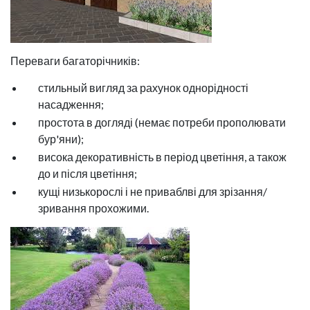
Переваги багаторічників:
стильный вигляд за рахунок однорідності
насадження;
простота в догляді (немає потреби прополювати
бур'яни);
висока декоративність в період цветіння, а також
до и після цветіння;
кущі низькорослі і не приваблві для зрізання/
зривання прохожими.