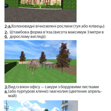
2-а.
Колоновидні вічнозелені рослини (туя або ялівець):
2-
Штамбова форма в'яза (висота максимум 3 метри в
б.
дорослому вигляді):
3-
Вид із вікон офісу — сакури з бордовими листками
а.
(або пурпурові клени) і магнолия (цветение апрель-
май)