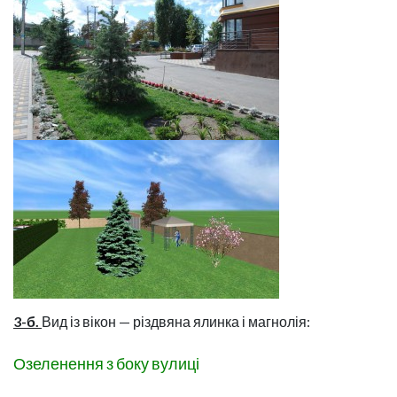
3-б.
Вид із вікон — різдвяна ялинка і магнолія:
Озеленення з боку вулиці