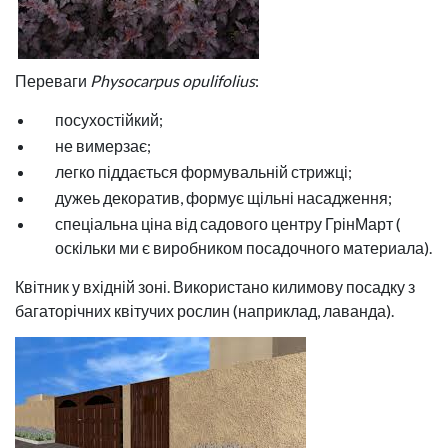
Переваги
Physocarpus opulifolius
:
посухостійкий;
не вимерзає;
легко піддається формувальній стрижці;
дужеь декоратив, формує щільні насадження;
спеціальна ціна від садового центру ГрінМарт (
оскільки ми є виробником посадочного материала).
Квітник у вхідній зоні. Використано килимову посадку з
багаторічних квітучих рослин (наприклад, лаванда).