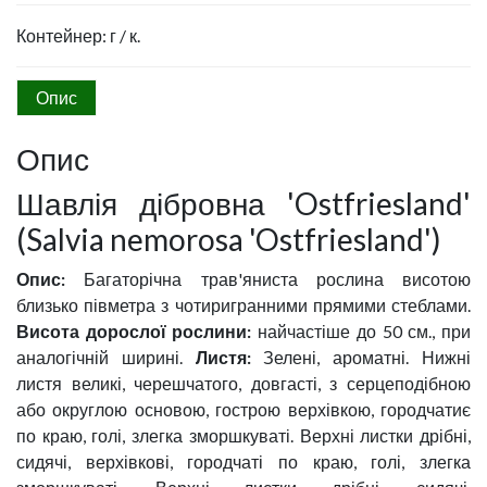
Контейнер: г / к.
Опис
Опис
Шавлія дібровна 'Ostfriesland'
(Salvia nemorosa 'Ostfriesland')
Опис:
Багаторічна трав'яниста рослина висотою
близько півметра з чотиригранними прямими стеблами.
Висота дорослої рослини:
найчастіше до 50 см., при
аналогічній ширині.
Листя:
Зелені, ароматні. Нижні
листя великі, черешчатого, довгасті, з серцеподібною
або округлою основою, гострою верхівкою, городчатиє
по краю, голі, злегка зморшкуваті. Верхні листки дрібні,
сидячі, верхівкові, городчаті по краю, голі, злегка