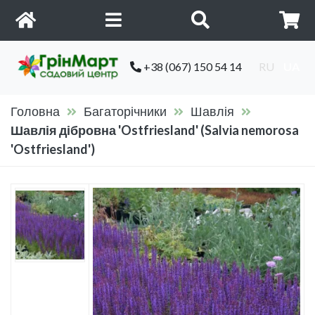
+38 (067) 150 54 14
RU
UA
Головна
Багаторічники
Шавлія
Шавлія дібровна 'Ostfriesland' (Salvia nemorosa
'Ostfriesland')