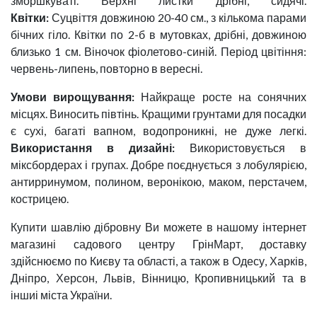
зморшкуваті. Верхні листки дрібні, сидячі.
Квітки:
Суцвіття довжиною 20-40 см., з кількома парами
бічних гіло. Квітки по 2-б в мутовках, дрібні, довжиною
близько 1 см. Віночок фіолетово-синій. Період цвітіння:
червень-липень, повторно в вересні.
Умови вирощування:
Найкраще росте на сонячних
місцях. Виносить півтінь. Кращими грунтами для посадки
є сухі, багаті вапном, водопроникні, не дуже легкі.
Використання в дизайні:
Використовується в
міксбордерах і групах. Добре поєднується з лобулярією,
антирринумом, полином, веронікою, маком, перстачем,
кострицею.
Купити шавлію дібровну Ви можете в нашому інтернет
магазині садового центру ГрінМарт, доставку
здійснюємо по Києву та області, а також в Одесу, Харків,
Дніпро, Херсон, Львів, Вінницю, Кропивницький та в
іншиі міста України.