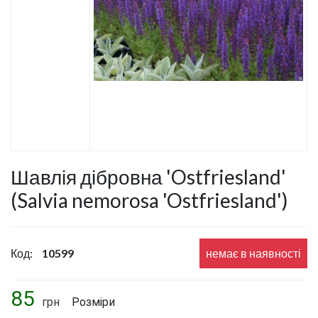
Шавлія дібровна 'Ostfriesland'
(Salvia nemorosa 'Ostfriesland')
Код:
10599
немає в наявності
85
грн
Розміри