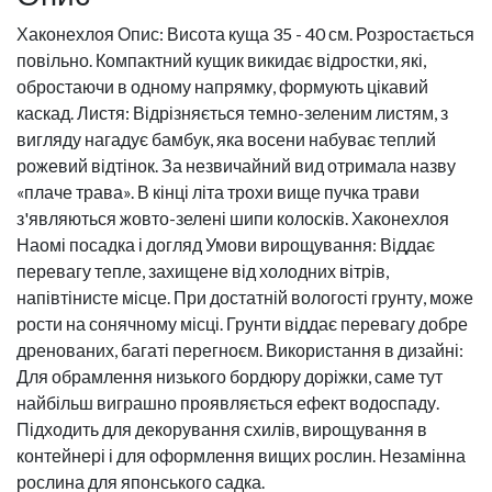
Хаконехлоя Опис: Висота куща 35 - 40 см. Розростається
повільно. Компактний кущик викидає відростки, які,
обростаючи в одному напрямку, формують цікавий
каскад. Листя: Відрізняється темно-зеленим листям, з
вигляду нагадує бамбук, яка восени набуває теплий
рожевий відтінок. За незвичайний вид отримала назву
«плаче трава». В кінці літа трохи вище пучка трави
з'являються жовто-зелені шипи колосків. Хаконехлоя
Наомі посадка і догляд Умови вирощування: Віддає
перевагу тепле, захищене від холодних вітрів,
напівтінисте місце. При достатній вологості грунту, може
рости на сонячному місці. Грунти віддає перевагу добре
дренованих, багаті перегноєм. Використання в дизайні:
Для обрамлення низького бордюру доріжки, саме тут
найбільш виграшно проявляється ефект водоспаду.
Підходить для декорування схилів, вирощування в
контейнері і для оформлення вищих рослин. Незамінна
рослина для японського садка.