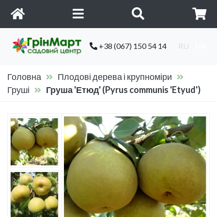
+38 (067) 150 54 14
RU
UA
Головна
Плодові дерева і крупноміри
Груші
Груша 'Етюд' (Pyrus communis 'Etyud')