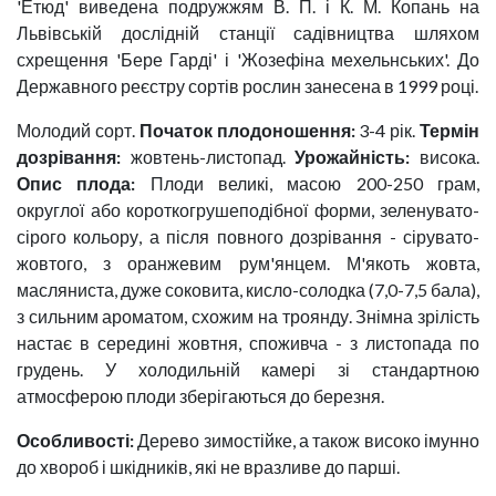
'Етюд' виведена подружжям В. П. і К. М. Копань на
Львівській дослідній станції садівництва шляхом
схрещення 'Бере Гарді' і 'Жозефіна мехельнських'. До
Державного реєстру сортів рослин занесена в 1999 році.
Молодий сорт.
Початок плодоношення:
3-4 рік.
Термін
дозрівання:
жовтень-листопад.
Урожайність:
висока.
Опис плода:
Плоди великі, масою 200-250 грам,
округлої або короткогрушеподібної форми, зеленувато-
сірого кольору, а після повного дозрівання - сірувато-
жовтого, з оранжевим рум'янцем. М'якоть жовта,
масляниста, дуже соковита, кисло-солодка (7,0-7,5 бала),
з сильним ароматом, схожим на троянду. Знімна зрілість
настає в середині жовтня, споживча - з листопада по
грудень. У холодильній камері зі стандартною
атмосферою плоди зберігаються до березня.
Особливості:
Дерево зимостійке, а також високо імунно
до хвороб і шкідників, які не вразливе до парші.