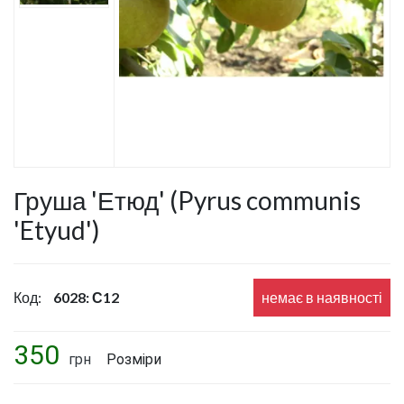
Груша 'Етюд' (Pyrus communis
'Etyud')
Код:
6028: С12
немає в наявності
350
грн
Розміри