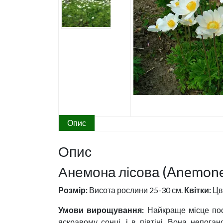
Опис
Опис
Анемона лісова (Anemone 
Розмір:
Висота рослини 25-30 см.
Квітки:
Цві
Умови вирощування:
Найкраще місце пос
яскравому сонці, і в півтіні. Вона непога