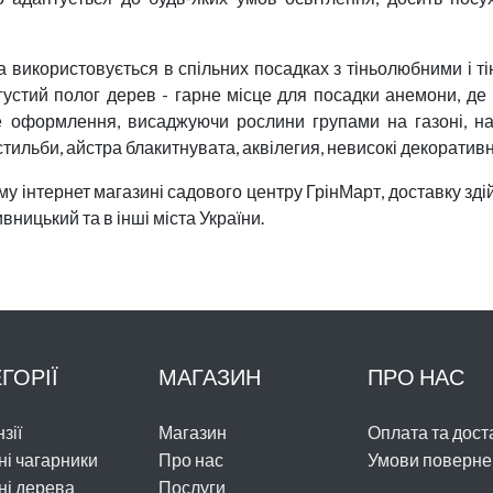
використовується в спільних посадках з тіньолюбними і т
густий полог дерев - гарне місце для посадки анемони, д
 оформлення, висаджуючи рослини групами на газоні, на 
стильби, айстра блакитнувата, аквілегия, невисокі декоративн
 інтернет магазині садового центру ГрінМарт, доставку здійс
вницький та в інші міста України.
ГОРІЇ
МАГАЗИН
ПРО НАС
зії
Магазин
Оплата та дост
ні чагарники
Про нас
Умови поверне
ні дерева
Послуги