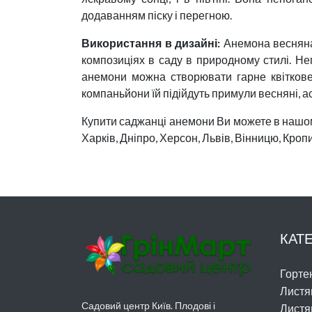
додаванням піску і перегною.
Використання в дизайні:
Анемона весняна 
композиціях в саду в природному стилі. Не
анемони можна створювати гарне квіткове
компаньйони їй підійдуть примули весняні, а
Купити саджанці анемони Ви можете в нашому
Харків, Дніпро, Херсон, Львів, Вінницю, Кропи
КАТЕ
Гортен
Листя
Садовий центр Київ. Плодові і
Листя