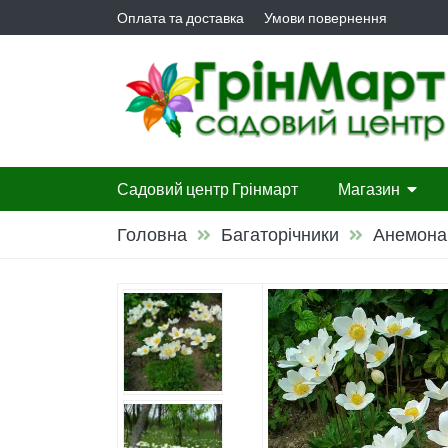
Оплата та доставка
Умови повернення
Садовий центр Грінмарт
Магазин
Головна
Багаторічники
Анемона
Гортензії
Листяні ча
Листяні д
Багаторіч