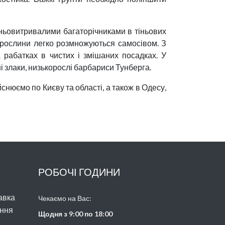
іньовитривалими багаторічниками в тіньових
е рослини легко розмножуються самосівом. З
рабатках в чистих і змішаних посадках. У
і злаки, низькорослі барбариси Тунберга.
нюємо по Києву та області, а також в Одесу,
РОБОЧІ ГОДИНИ
авка
Чекаємо на Вас:
ння
Щодня з 9:00 по 18:00