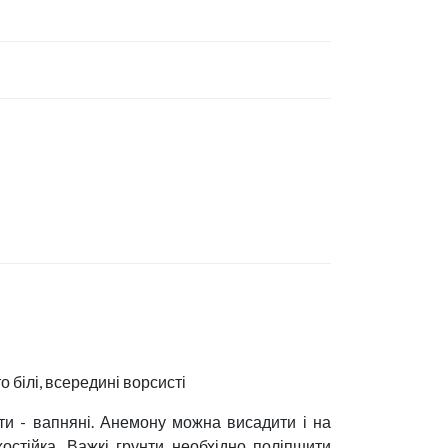
то білі, всередині ворсисті
нти - вапняні. Анемону можна висадити і на
хостійка. Важкі грунти необхідно поліпшити