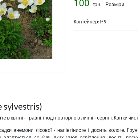
Укріплення схилу. Створення
100
грн
Розміри
підпірних стін.
Штучні водойми
Контейнер: Р9
Ландшафтный дизайн та
проектування
Догляд за рослинами. Обрізка
плодового саду. Стрижка
огорож
Ціни на послуги
Політика конфіденційності
sylvestris)
те в квітні - травні, іноді повторно в липні - серпні. Квітки чис
адки анемони лісової - напівтінисте і досить вологе. Ґру
но адаптується до будь-яких умов освітлення, досить посу