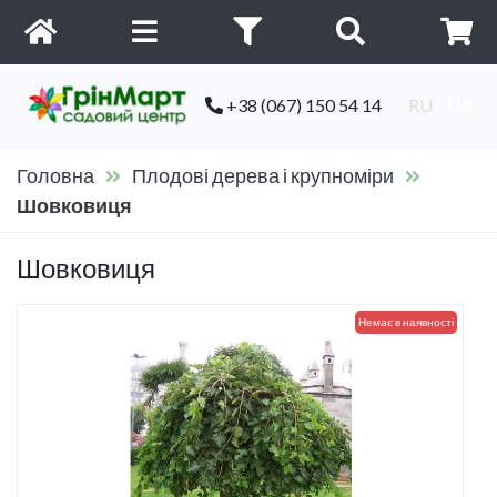
+38 (067) 150 54 14
RU
UA
Головна
Плодові дерева і крупноміри
Шовковиця
Шовковиця
Немає в наявності