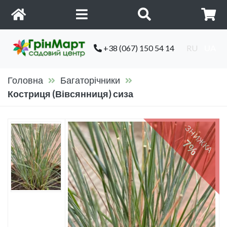
+38 (067) 150 54 14
RU
UA
Головна
Багаторічники
Костриця (Вівсянниця) сиза
ЗНИЖКА
7%