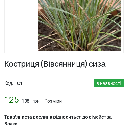
Костриця (Вівсянниця) сиза
Код:
C1
в наявності
125
135
грн
Розміри
Трав'яниста рослина відноситься до сімейства
Злаки.