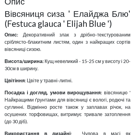
Опис
Вівсяниця сиза ' Елайджа Блю'
(Festuca glauca ' Elijah Blue ')
Опис:
Декоративний злак з дрібно-текстурованим
сріблясто-блакитним листям, один з найкращих сортів
вівсяниці сизою.
Висота/ширина:
Кущ невеликий - 15-25 см у висоту і 20-
30см в ширину.
Цвітіння
: Цвіте у травні-липні.
Посадка і догляд, умови вирощування:
вівсяницю '
Найкращими ґрунтами для вівсяниці є вологі, родючі та
суглинні. Відмінно росте також у заплавах річок, на
осушених торфовищах, витримує тривале затоплення
(до 30 діб).
Використання в дизайні:
Чудова в масі як