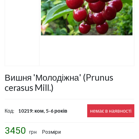
Вишня 'Молодіжна' (Prunus
cerasus Mill.)
Код:
10219: ком, 5-6 років
немає в наявності
3450
грн
Розміри