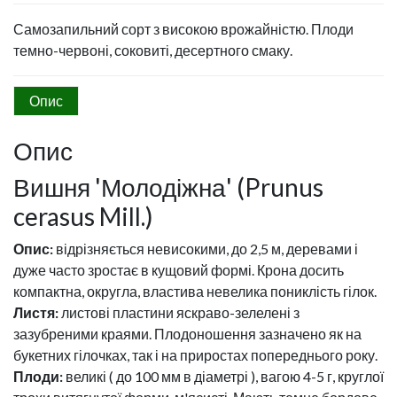
Самозапильний сорт з високою врожайністю. Плоди
темно-червоні, соковиті, десертного смаку.
Опис
Опис
Вишня 'Молодіжна' (Prunus
cerasus Mill.)
Опис:
відрізняється невисокими, до 2,5 м, деревами і
дуже часто зростає в кущовий формі. Крона досить
компактна, округла, властива невелика пониклість гілок.
Листя:
листові пластини яскраво-зелелені з
зазубреними краями. Плодоношення зазначено як на
букетних гілочках, так і на приростах попереднього року.
Плоди:
великі ( до 100 мм в діаметрі ), вагою 4-5 г, круглої