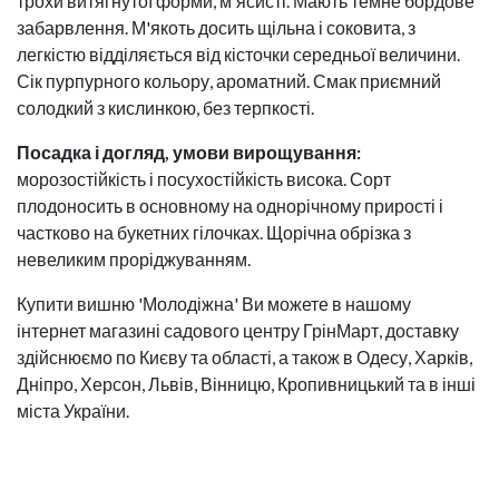
трохи витягнутої форми, м'ясисті. Мають темне бордове
забарвлення. М'якоть досить щільна і соковита, з
легкістю відділяється від кісточки середньої величини.
Сік пурпурного кольору, ароматний. Смак приємний
солодкий з кислинкою, без терпкості.
Посадка і догляд, умови вирощування:
морозостійкість і посухостійкість висока. Сорт
плодоносить в основному на однорічному прирості і
частково на букетних гілочках. Щорічна обрізка з
невеликим проріджуванням.
Купити вишню 'Молодіжна' Ви можете в нашому
інтернет магазині садового центру ГрінМарт, доставку
здійснюємо по Києву та області, а також в Одесу, Харків,
Дніпро, Херсон, Львів, Вінницю, Кропивницький та в інші
міста України.