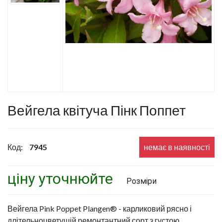
Вейгела квітуча Пінк Поппет
Код:
7945
немає в наявності
ціну уточнюйте
Розміри
Вейгела Pink Poppet Plangen® - карликовий рясно і
длітельноцветущій ремонтантний сорт з густою