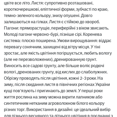
цвіте все літо. Листя: супротивно розташовані,
короткочерешкові, еліптичної форми, зубчасті по краю,
темно-зеленого кольору, знизу опушені. Довго
залишаються на гілках. Листя є стійкою до хвороб.
Пагони: пряморастущіе, периферійні з віком звисають.
Молоді пагони червоно-бурі, пізніше сірі. Коренева
система: плоско поширена. Умови вирощування: віддає
перевагу сонячним, захищені від вітру місця. У тіні
зростає, але якість цвітіння погіршується, любить вологу
(але не перезволожених), дренированную грунт.
Виносить все садові грунту, але більше воліє родючі
вологі, дренованих грунту, від кислих до слаболужних.
Обрізку проводять після цвітіння, кожні 2-3 роки. На
зиму, після скидання листя в північних регіонах України
кущі пов'язують і пригинають до землі. У перші роки
життя рослина на зиму можна вкрити лапником або
синтетичним нетканим агроволокном білого кольору
різних торг. Використання в дизайні: це ідеальний вибір
для пізнього весняного та літнього цвітіння в поєднанні з