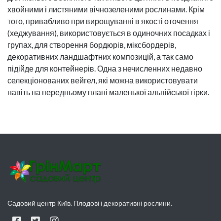
хвойними і листяними вічнозеленими рослинами. Крім
того, привабливо при вирощуванні в якості оточення
(хеджування), використовується в одиночних посадках і
групах, для створення бордюрів, міксбордерів,
декоративних ландшафтних композицій, а так само
підійде для контейнерів. Одна з нечисленних недавно
селекціонованих вейгел, які можна використовувати
навіть на передньому плані маленької альпійської гірки.
Садовий центр Київ. Плодові і декоративні рослини.