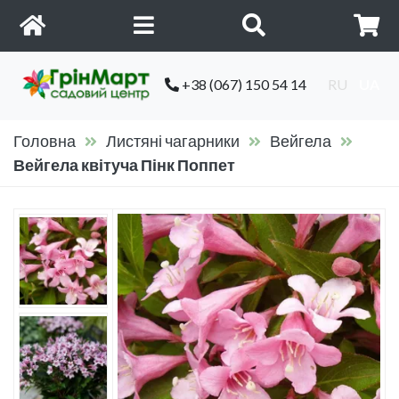
+38 (067) 150 54 14
RU
UA
Головна
Листяні чагарники
Вейгела
Вейгела квітуча Пінк Поппет