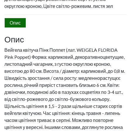
округлою кроною, Цвіте світло-рожевим. листя зел
Опис
Опис
Вейгела квітуча Пінк Поппет (лат. WEIGELA FLORIDA
Pink Poppet) Форма: карликовий, декоративноцветущие,
листопадний чагарник, з густою округлою кроною,
висотою до 80 см. Висота / діаметр: карликовий, до 0,8 м.
Швидкість зростання / сила росту: медленнорастущєє
рослина, річний приріст становить близько 6 см. Квіти:
дзвіночки, поодинокі або в пазухах соцветіях по 3-4 шт.,
від світло-рожевого до світло-бузкового кольору.
Щільність цвітіння в 1,5 - 2 рази щільніше старих сортів
вейгели квітучою. Час цвітіння: кінець травня - липень
часом цвітіння триває в серпні. Можливо повторне
цвітіння у вересні. Іншими словами, доглянуте рослина