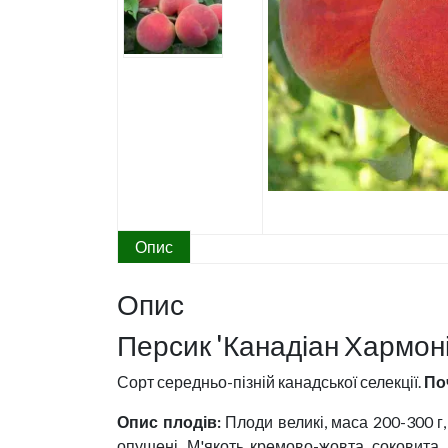
Опис
Опис
Персик 'Канадіан Хармоні'
Сорт середньо-пізній канадської селекції.
По
Опис плодів:
Плоди великі, маса 200-300 г
опушені. М'якоть кремово-жовта, соковита,