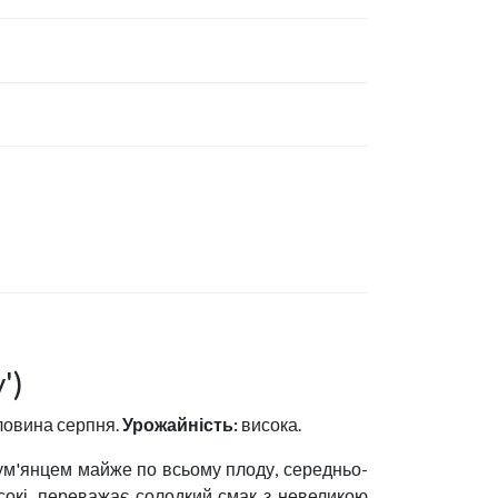
')
ловина серпня.
Урожайність:
висока.
рум'янцем майже по всьому плоду, середньо-
исокі, переважає солодкий смак з невеликою