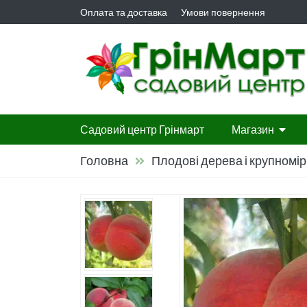
Оплата та доставка
Умови повернення
Садовий центр Грінмарт
Магазин
Головна
Плодові дерева і крупномі
Гортензії
Листяні ча
Листяні д
Багаторіч