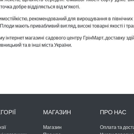
сточка добре відділяється від м'якоті.
имостійкістю, рекомендований для вирощування в північних 
 Плоди мають привабливий вигляд, високі товарні якості і тр
 інтернет магазині садового центру ГрінМарт, доставку здій
вницький та в інші міста України.
ГОРІЇ
МАГАЗИН
ПРО НАС
зії
Магазин
Оплата та дост