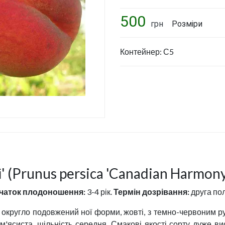
Укріплення схилу. Створення
підпірних стін.
500
грн
Розміри
Штучні водойми
Ландшафтный дизайн та
Контейнер: С5
проектування
Догляд за рослинами. Обрізка
плодового саду. Стрижка
огорож
Ціни на послуги
Політика конфіденційності
 (Prunus persica 'Canadian Harmony
чаток плодоношення:
3-4 рік.
Термін дозрівання:
друга по
, округло подовжений ної форми, жовті, з темно-червоним 
 м'ясиста, щільність середня. Смакові якості сорту дуже в