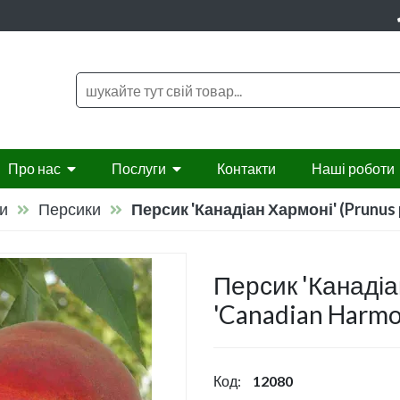
Про нас
Послуги
Контакти
Наші роботи
ри
Персики
Персик 'Канадіан Хармоні' (Prunus 
Новини
Озелененя та благоустрій
Ягідні чагарники
Доб
житлових кварталів. Міське
гарники
Публікації
Троянди
Пло
озеленення.
Персик 'Канадіа
ерева
Візуалізація ескізних проєктів
Хвойні дерева і чагарники
Под
Системи автоматичного
'Canadian Harmo
поливу
ники
Партнери
Нівакі
Озеленення літніх площадок
(терас) кафе, ресторанів
Код:
12080