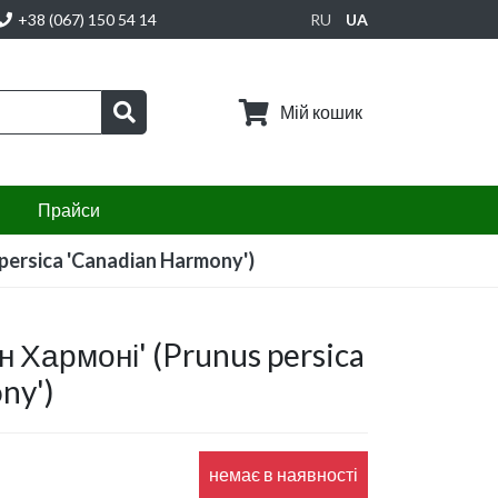
+38 (067) 150 54 14
RU
UA
Мій кошик
Прайси
persica 'Canadian Harmony')
рива
дові дерева і крупноміри
н Хармоні' (Prunus persica
арункові сертифікати
ny')
немає в наявності