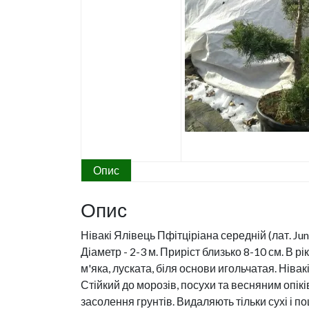
Опис
Опис
Нівакі Ялівець Пфітціріана середній (лат. Jun
Діаметр - 2-3 м. Приріст близько 8-10 см. В 
м'яка, луската, біля основи игольчатая. Нів
Стійкий до морозів, посухи та весняним опік
засолення грунтів. Видаляють тільки сухі і 