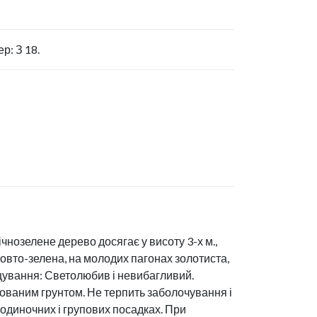
р: З 18.
вічнозелене дерево досягає у висоту 3-х м.,
 Жовто-зелена, на молодих пагонах золотиста,
ощування: Светолюбив і невибагливий.
нованим грунтом. Не терпить заболочування і
 одиночних і групових посадках. При