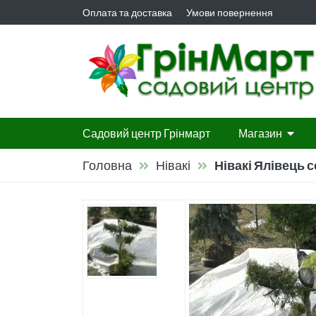
Оплата та доставка
Умови повернення
Садовий центр Грінмарт
Магазин
Головна
Нівакі
Нівакі Ялівець с
Гортензії
Листяні ча
Листяні д
Багаторіч