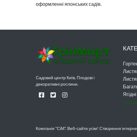
оформленні японських садів.
КАТЕ
Гортен
Листя
Садовий центр Київ. Плодові і
Листя
декоративні рослини.
Багат
Ягідні
Показа
Компанія "СіМ". Веб-сайти усім!
Створення інтернет