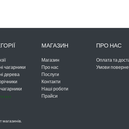
ГОРІЇ
МАГАЗИН
ПРО НАС
зії
Магазин
Оплата та дост
ні чагарники
Про нас
Умови поверне
ні дерева
Послуги
орічники
Контакти
 чагарники
Наші роботи
Прайси
ти все
 магазинів.