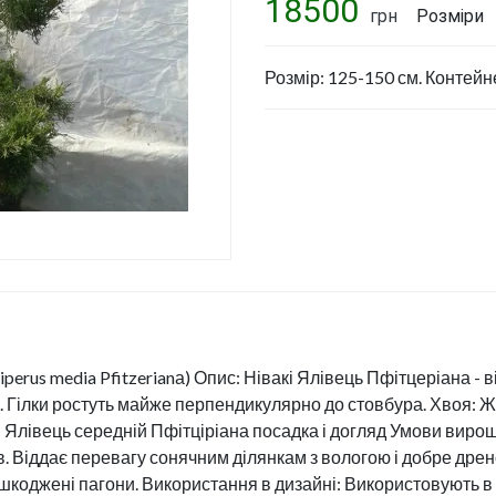
Укріплення схилу. Створення
18500
грн
Розміри
підпірних стін.
Штучні водойми
Розмір: 125-150 см. Контейне
Ландшафтный дизайн та
проектування
Догляд за рослинами. Обрізка
плодового саду. Стрижка
огорож
Ціни на послуги
Політика конфіденційності
iperus media Pfitzerianа) Опис: Нівакі Ялівець Пфітцеріана - 
рік. Гілки ростуть майже перпендикулярно до стовбура. Хвоя:
акі Ялівець середній Пфітціріана посадка і догляд Умови вир
ів. Віддає перевагу сонячним ділянкам з вологою і добре дре
пошкоджені пагони. Використання в дизайні: Використовують в