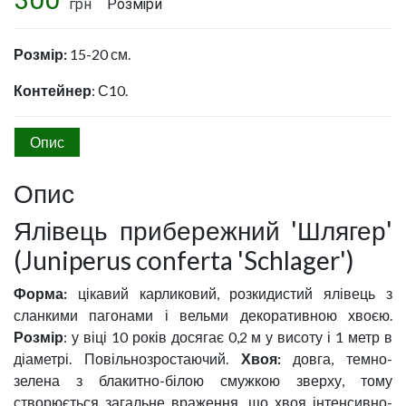
грн
Розміри
Розмір:
15-20 см.
Контейнер
: С10.
Опис
Опис
Ялівець прибережний 'Шлягер'
(Juniperus conferta 'Schlager')
Форма:
цікавий карликовий, розкидистий ялівець з
сланкими пагонами і вельми декоративною хвоєю.
Розмір
: у віці 10 років досягає 0,2 м у висоту і 1 метр в
діаметрі. Повільнозростаючий.
Хвоя:
довга, темно-
зелена з блакитно-білою смужкою зверху, тому
створюється загальне враження, що хвоя інтенсивно-