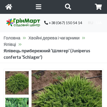
+38 (067) 150 54 14
RU
UA
Головна
Хвойні дерева і чагарники
Ялівці
Ялівець прибережний 'Шлягер' (Juniperus
conferta 'Schlager')