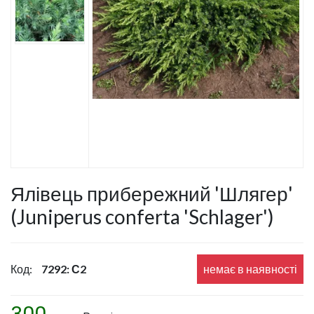
Ялівець прибережний 'Шлягер'
(Juniperus conferta 'Schlager')
Код:
7292: С2
немає в наявності
300