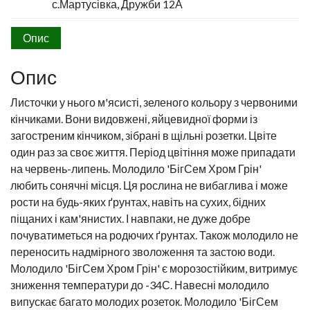
с.Мартусівка, Дружби 12А
Опис
Опис
Листочки у нього м'ясисті, зеленого кольору з червоними
кінчиками. Вони видовжені, яйцевидної форми із
загостреним кінчиком, зібрані в щільні розетки. Цвіте
один раз за своє життя. Період цвітіння може припадати
на червень-липень. Молодило 'БігСем Хром Грін'
любить сонячні місця. Ця рослина не вибаглива і може
рости на будь-яких ґрунтах, навіть на сухих, бідних
піщаних і кам'янистих. І навпаки, не дуже добре
почуватиметься на родючих ґрунтах. Також молодило не
переносить надмірного зволоження та застою води.
Молодило 'БігСем Хром Грін' є морозостійким, витримує
зниження температури до -34С. Навесні молодило
випускає багато молодих розеток. Молодило 'БігСем