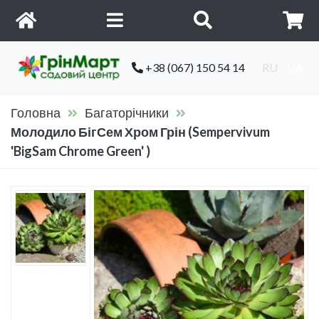
+38 (067) 150 54 14
RU
UA
Головна
Багаторічники
Молодило БігСем Хром Грін (Sempervivum
'BigSam Chrome Green' )