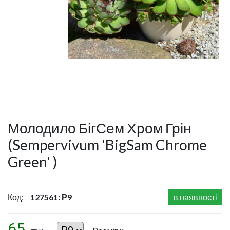
Молодило БігСем Хром Грін
(Sempervivum 'BigSam Chrome
Green' )
Код:
127561: Р9
в наявності
65