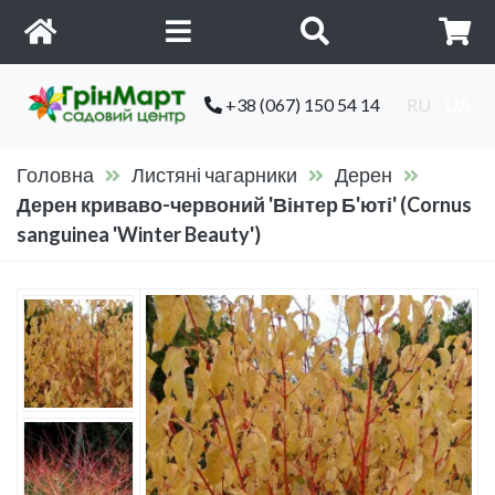
+38 (067) 150 54 14
RU
UA
Головна
Листяні чагарники
Дерен
Дерен криваво-червоний 'Вінтер Б'юті' (Cornus
sanguinea 'Winter Beauty')