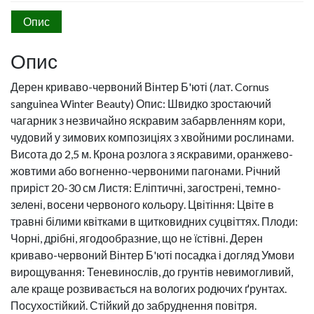
Опис
Опис
Дерен криваво-червоний Вінтер Б'юті (лат. Cornus
sanguinea Winter Beauty) Опис: Швидко зростаючий
чагарник з незвичайно яскравим забарвленням кори,
чудовий у зимових композиціях з хвойними рослинами.
Висота до 2,5 м. Крона розлога з яскравими, оранжево-
жовтими або вогненно-червоними пагонами. Річний
приріст 20-30 см Листя: Еліптичні, загострені, темно-
зелені, восени червоного кольору. Цвітіння: Цвіте в
травні білими квітками в щитковидних суцвіттях. Плоди:
Чорні, дрібні, ягодообразние, що не їстівні. Дерен
криваво-червоний Вінтер Б'юті посадка і догляд Умови
вирощування: Теневинослів, до грунтів невимогливий,
але краще розвивається на вологих родючих ґрунтах.
Посухостійкий. Стійкий до забруднення повітря.