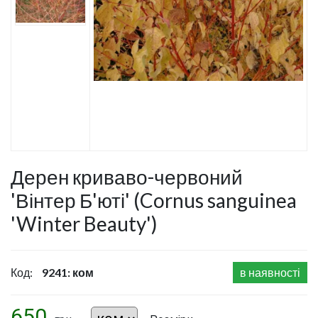
Дерен криваво-червоний
'Вінтер Б'юті' (Cornus sanguinea
'Winter Beauty')
Код:
9241: ком
в наявності
650