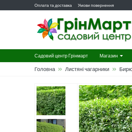
Оплата та доставка
Умови повернення
Садовий центр Грінмарт
Магазин
Головна
Листяні чагарники
Бирю
Гортензії
Листяні ча
Листяні д
Багаторіч