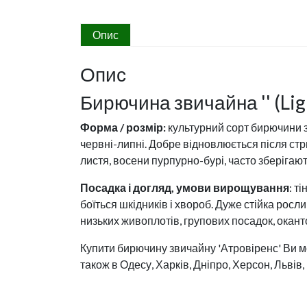
Опис
Опис
Бирючина звичайна '' (Ligu
Форма / розмір:
культурний сорт бирючини 
червні-липні. Добре відновлюється після стр
листя, восени пурпурно-бурі, часто зберігаю
Посадка і догляд, умови вирощування
: т
боїться шкідників і хвороб. Дуже стійка росл
низьких живоплотів, групових посадок, окантов
Купити бирючину звичайну 'Атровіренс' Ви мо
також в Одесу, Харків, Дніпро, Херсон, Львів,