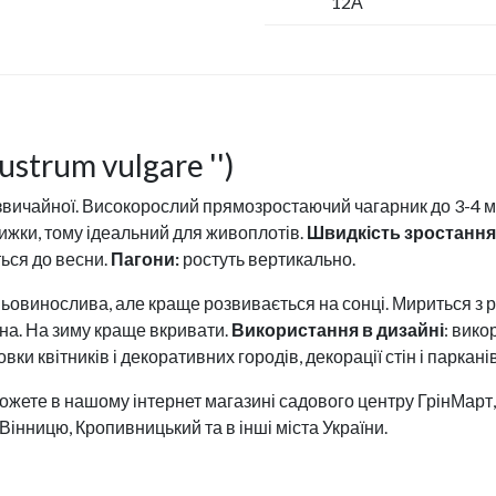
12А
strum vulgare '')
звичайної. Високорослий прямозростаючий чагарник до 3-4 м
ижки, тому ідеальний для живоплотів.
Швидкість зростання
ться до весни.
Пагони:
ростуть вертикально.
іньовинослива, але краще розвивається на сонці. Мириться з р
ина. На зиму краще вкривати.
Використання в дизайні
: вико
ки квітників і декоративних городів, декорації стін і паркані
жете в нашому інтернет магазині садового центру ГрінМарт, 
 Вінницю, Кропивницький та в інші міста України.