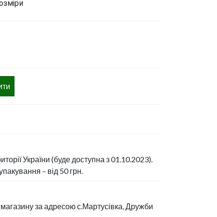
озміри
ити
иторії України (буде доступна з 01.10.2023).
пакування – від 50 грн.
 магазину за адресою с.Мартусівка, Дружби