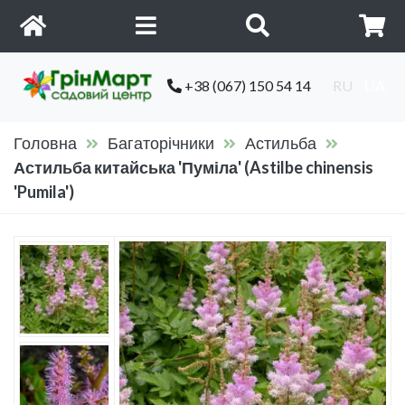
+38 (067) 150 54 14
RU
UA
Головна
Багаторічники
Астильба
Астильба китайська 'Пуміла' (Astilbe chinensis
'Pumila')