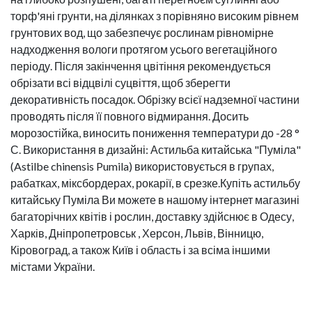
торф'яні грунти, на ділянках з порівняно високим рівнем
грунтових вод, що забезпечує рослинам рівномірне
надходження вологи протягом усього вегетаційного
періоду. Після закінчення цвітіння рекомендується
обрізати всі відцвілі суцвіття, щоб зберегти
декоративність посадок. Обрізку всієї надземної частини
проводять після її повного відмирання. Досить
морозостійка, виносить пониження температури до -28 °
С. Використання в дизайні: Астильба китайська "Пуміла"
(Astilbe chinensis Pumila) використовується в групах,
рабатках, міксбордерах, рокарії, в срезке.Купіть астильбу
китайську Пуміла Ви можете в нашому інтернет магазині
багаторічних квітів і рослин, доставку здійснює в Одесу,
Харків, Дніпропетровськ , Херсон, Львів, Вінницю,
Кіровоград, а також Київ і область і за всіма іншими
містами України.