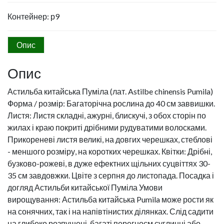
Контейнер: р9
Опис
Опис
Астильба китайська Пуміла (лат. Astilbe chinensis Pumila)
Форма / розмір: Багаторічна рослина до 40 см заввишки.
Листя: Листя складні, ажурні, блискучі, з обох сторін по
жилах і краю покриті дрібними рудуватими волосками.
Прикореневі листя великі, на довгих черешках, стеблові
- меншого розміру, на коротких черешках. Квітки: Дрібні,
бузково-рожеві, в дуже ефектних щільних суцвіттях 30-
35 см завдовжки. Цвіте з серпня до листопада. Посадка і
догляд Астильби китайської Пуміла Умови
вирощування: Астильба китайська Pumila може рости як
на сонячних, так і на напівтінистих ділянках. Слід садити
на глибоко розпушені, багаті перегноєм суглинні або