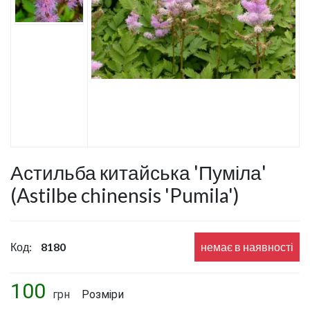
Астильба китайська 'Пуміла'
(Astilbe chinensis 'Pumila')
Код:
8180
немає в наявності
100
грн
Розміри