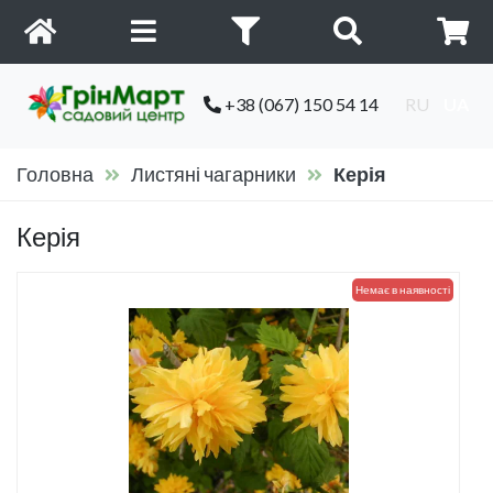
+38 (067) 150 54 14
RU
UA
Головна
Листяні чагарники
Керія
Керія
Немає в наявності