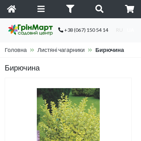
+38 (067) 150 54 14
RU
UA
Головна
Листяні чагарники
Бирючина
Бирючина